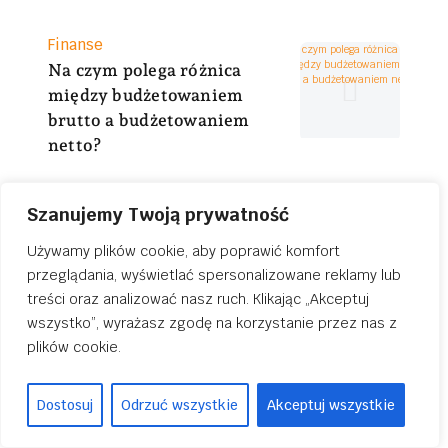
r
i
K
Finanse
a
a
Na czym polega różnica
t
między budżetowaniem
e
brutto a budżetowaniem
g
netto?
o
r
i
Szanujemy Twoją prywatność
K
Biznes
a
a
Wartość firmy a wycena
Używamy plików cookie, aby poprawić komfort
t
udziałów – co powinien
przeglądania, wyświetlać spersonalizowane reklamy lub
e
wiedzieć każdy wspólnik
treści oraz analizować nasz ruch. Klikając „Akceptuj
g
spółki z o.o.?
wszystko”, wyrażasz zgodę na korzystanie przez nas z
o
plików cookie.
r
i
a
Dostosuj
Odrzuć wszystkie
Akceptuj wszystkie
Przeczytaj także