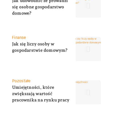
Jak udowodnić że prowadzi
t
się osobne gospodarstwo
e
domowe?
g
o
r
i
K
Finanse
a
a
Jak się liczy osoby w
t
gospodarstwie domowym?
e
g
o
r
i
K
Pozostałe
a
a
Umiejętności, które
t
zwiększają wartość
e
pracownika na rynku pracy
g
o