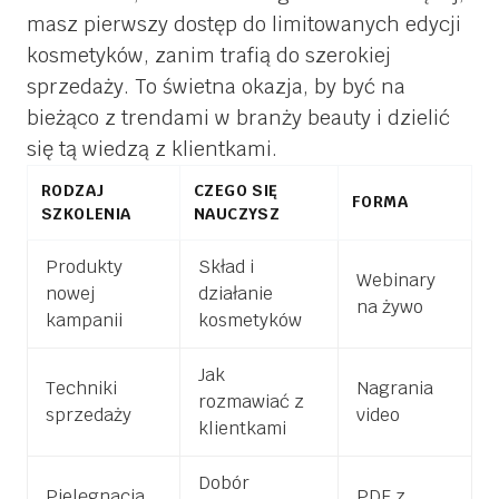
masz pierwszy dostęp do limitowanych edycji
kosmetyków, zanim trafią do szerokiej
sprzedaży. To świetna okazja, by być na
bieżąco z trendami w branży beauty i dzielić
się tą wiedzą z klientkami.
RODZAJ
CZEGO SIĘ
FORMA
SZKOLENIA
NAUCZYSZ
Produkty
Skład i
Webinary
nowej
działanie
na żywo
kampanii
kosmetyków
Jak
Techniki
Nagrania
rozmawiać z
sprzedaży
video
klientkami
Dobór
Pielęgnacja
PDF z