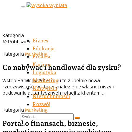
Skip to content
Marketing
Kategoria
Biznes
43
Publikacji
Edukacja
Kategoria
Marketing
Finanse
Kariera
Co nabywać i handlować dla zysku?
Logistyka
Marketing
Wstęp Handel w 2025 roku to zupełnie nowa
rzeczywistość, w której znalezienie własnej niszy i
Narzędzia
budowanie autentycznych relacji z klientami…
Nieruchomości
Rozwój
Kategoria
Marketing
Portal o finansach, biznesie,
marketingu i rozwoju osobistym