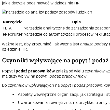
jakie decyzje podejmować w dziedzinie HR.
Narzędzie
Opis
TETA
Narzędzie analityczne do zarządzania zasobam
eRecruiter
Narzędzie do automatyzacji procesów rekruta
Ważne jest, aby zrozumieć, jak ważna jest
analiza podaży
dziedzinie HR.
Czynniki wpływające na popyt i poda
Popyt i
podaż pracowników
zależą od wielu
czynników w
ma duży wpływ na
popyt
i
podaż pracowników
.
Do
czynników wpływających
na
popyt
i
podaż pracownikó
Aspekty wewnętrzne organizacji, jak strategia i s
Uwarunkowania zewnętrzne, na przykład trendy 