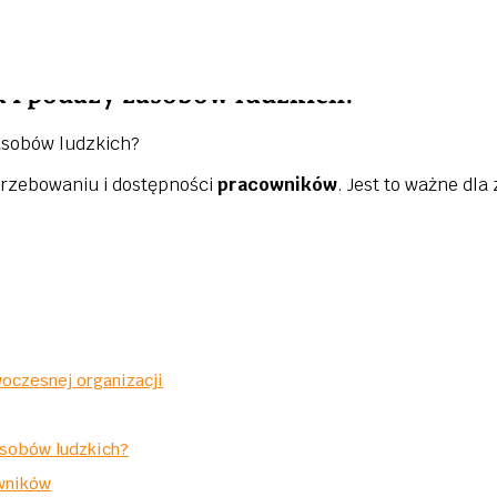
 i podaży zasobów ludzkich?
trzebowaniu i dostępności
pracowników
. Jest to ważne dl
oczesnej organizacji
asobów ludzkich?
wników