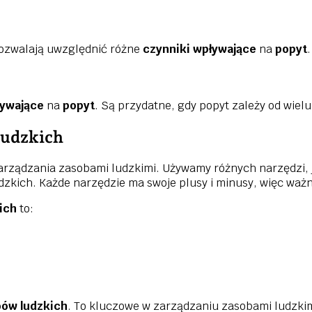
 Pozwalają uwzględnić różne
czynniki wpływające
na
popyt
.
ływające
na
popyt
. Są przydatne, gdy popyt zależy od wiel
ludzkich
rządzania zasobami ludzkimi. Używamy różnych narzędzi, j
zkich. Każde narzędzie ma swoje plusy i minusy, więc ważn
ich
to:
ów ludzkich
. To kluczowe w zarządzaniu zasobami ludzkim