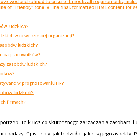
reviewed and refined to ensure it meets all requirements, inclu
ine of “Friendly” tone. 8. The final, formatted HTML content for s
bów ludzkich?
dzkich w nowoczesnej organizacji?
zasobów ludzkich?
tu na pracowników?
daży zasobów ludzkich?
wników?
stywane w prognozowaniu HR?
sobów ludzkich?
ich firmach?
potrzeb. To klucz do skutecznego zarządzania zasobami lu
tu
i podaży. Opisujemy, jak to działa i jakie są jego aspekty.
P