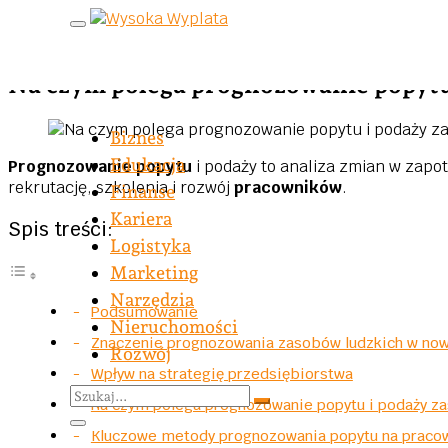
Skip to content
Kategoria
Finanse
Na czym polega prognozowanie popytu
Biznes
Edukacja
Prognozowanie popytu
i podaży to analiza zmian w zapo
rekrutację, szkolenia i rozwój
pracowników
.
Finanse
Kariera
Spis treści:
Logistyka
Marketing
Narzędzia
Podsumowanie
Nieruchomości
Znaczenie prognozowania zasobów ludzkich w now
Rozwój
Wpływ na strategię przedsiębiorstwa
Na czym polega prognozowanie popytu i podaży z
Kluczowe metody prognozowania popytu na praco