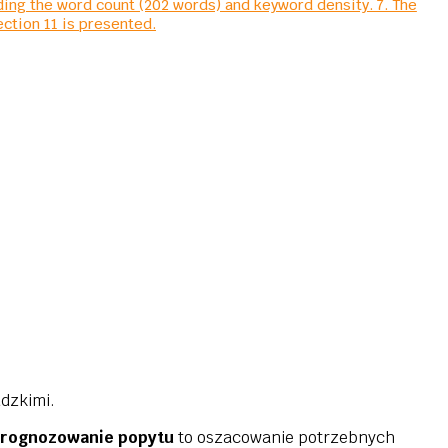
ding the word count (202 words) and keyword density. 7. The
ection 11 is presented.
dzkimi.
rognozowanie popytu
to oszacowanie potrzebnych